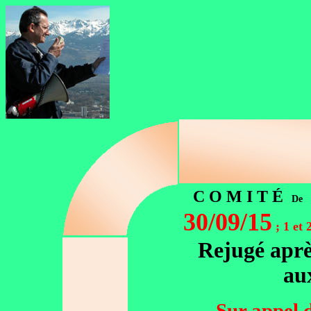
C O M I T É
De
30/09/15
; 1 et 
Rejugé aprè
aux
Sur appel d