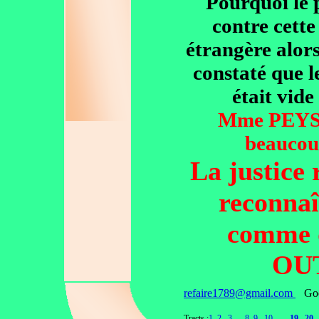
Pourquoi le 
contre cette
étrangère alors
constaté que l
était vide
Mme PEYSS
beaucoup
La justice 
reconnaî
comme d
OU
refaire1789@gmail.com
Go
Tracts :
1
,
2
,
3
,
...
8
,
9
,
10
,...
,
19
,
20