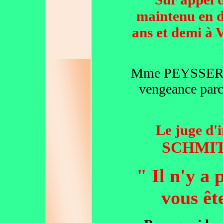
maintenu en d
ans et demi à 
Mme PEYSSERIN 
vengeance parce
Le juge d'
SCHMI
" Il n'y a
vous êt