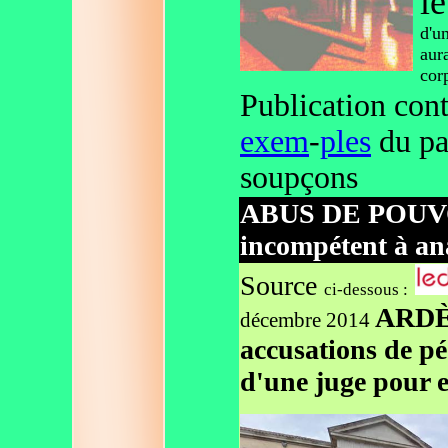
le
d'u
aur
corp
Publication cont
exem
-
ples
du pa
soupçons
ABUS DE POUVOI
incompétent à an
Source
ci-dessous :
ARDÈC
décembre 2014
accusations de pé
d'une juge pour 