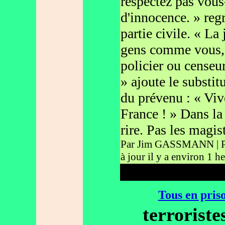
respectez pas vou
d'innocence. » reg
partie civile. « La
gens comme vous, q
policier ou censeur
» ajoute le substi
du prévenu : « Vive
France ! » Dans la
rire. Pas les magist
Par Jim GASSMANN | Pub
à jour il y a environ 1 h
Tous en pris
terrorist