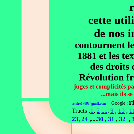
cette uti
de nos i
contournent les
1881 et les te
des droits
Révolution fr
juges et complicités pa
...mais ils s
r
Google :
refaire1789@gmail.com
Tracts :
1
,
2
....
,
9
,
10
,
1
23
,
24
,....
30
,
31
,
32
,