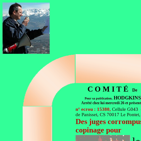
C O M I T É
De
HODGKIN
Pour sa publication,
Arrété chez lui mercredi 26 et prése
n° ecrou : 15380,
Cellule G043 
de Panisset, CS 70017 Le Pont
Des juges corrompus
copinage pour