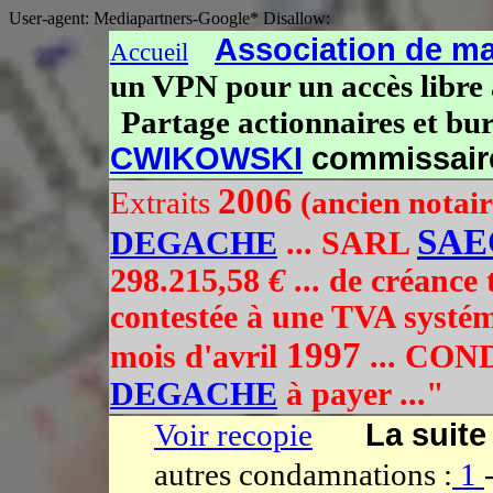
User-agent: Mediapartners-Google* Disallow:
Association de ma
Accueil
un VPN pour un accès libre à
-
Partage actionnaires et bu
CWIKOWSKI
commissai
2006
Extraits
(ancien notair
SAE
DEGACHE
... SARL
298.215,58
€
... de créance
contestée à une TVA systé
1997
mois d'avril
... CON
DEGACHE
à payer ..."
Voir recopie
La suite
autres condamnations :
1