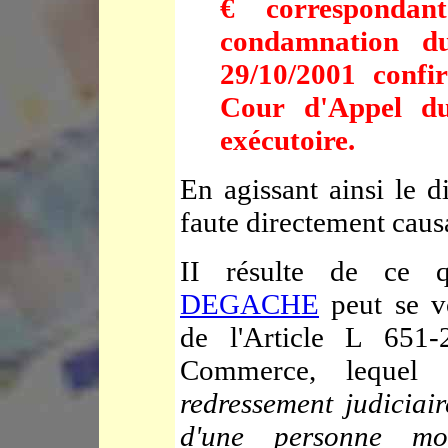
€ correspondan
condamnation 
29/10/2001 confi
Cour d'Appel du
exécutoire.
En agissant ainsi le 
faute directement causa
II résulte de ce 
DEGACHE
peut se vo
de l'Article L 651
Commerce, lequel
redressement judiciai
d'une personne mor