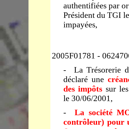
authentifiées par o
Président du TGI l
impayées,
2005F01781 - 062470
- La Trésorerie d
déclaré une
créan
des impôts
sur les
le 30/06/2001,
-
La société M
contrôleur) pour 