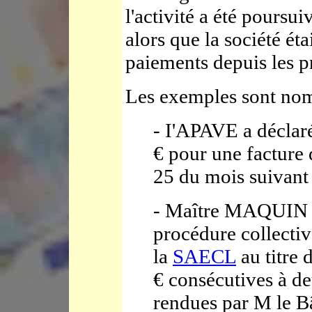
l'activité a été poursu
alors que la société éta
paiements depuis les 
Les exemples sont nom
- I'APAVE a déclar
€ pour une facture
25 du mois suivant
- Maître MAQUIN av
procédure collectiv
la
SAECL
au titre 
€ consécutives à d
rendues par M le B