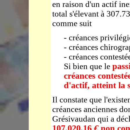
en raison d'un actif in
total s'élevant à 307.
comme suit
- créances privilé
- créances chirogr
- créances contesté
Si bien que le
pass
créances contestée
d'actif, atteint 
Il constate que l'exist
créances anciennes do
Grésivaudan qui a déc
107.020,16
€
non con