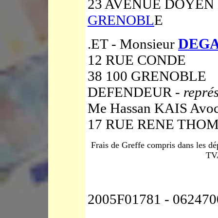
23 AVENUE DOYEN L
GRENOBL
E
.ET - Monsieur
DEG
12 RUE CONDE
38 100 GRENOBLE
DEFENDEUR -
repré
Me Hassan KAIS Avoc
17 RUE RENE THOM
Frais de Greffe compris dans les d
TV
2005F01781 - 062470