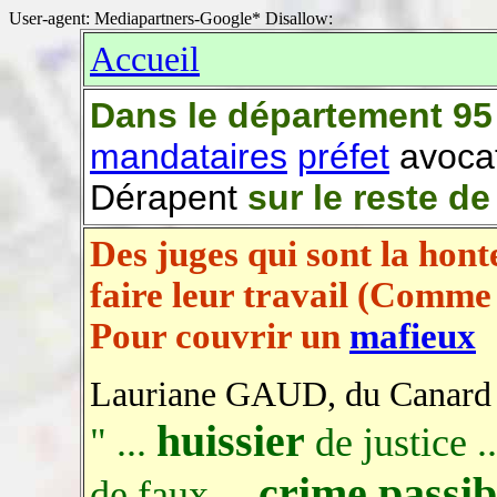
User-agent: Mediapartners-Google* Disallow:
Accueil
Dans le département 95
mandataires
préfet
avoca
Dérapent
sur le reste de
Des juges qui sont la honte
faire leur travail (Comme
Pour couvrir un
mafieux
Lauriane GAUD, du Canard En
huissier
" ...
de justice .
crime passib
de faux ...