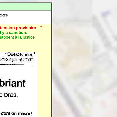
iers
ension provisoire... "
l y a sanction.
appent à la justice