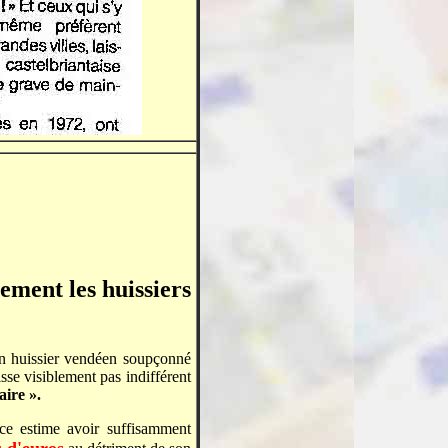
lement les huissiers
 Un huissier vendéen soupçonné
aisse visiblement pas indifférent
laire
».
ce estime avoir suffisamment
s d'euros