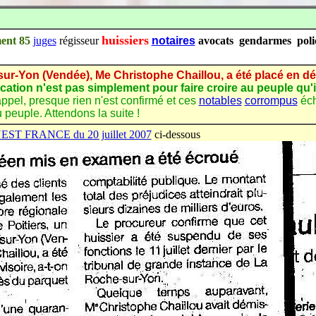
huissiers
ment 85
juges
régisseur
notaires
avocats gendarmes polic
-sur-Yon (Vendée), Me Christophe Chaillou, a été placé en dét
ication n'est pas simplement pour faire croire au peuple qu'i
appel, presque rien n'est confirmé et ces
notables
corrompus
éch
peuple. Attendons la suite !
e OUEST FRANCE du 20 juillet 2007
ci-dessous