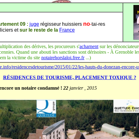
no
rtement 09 :
juge
régisseur huissiers
-
tai-res
iciers et
sur le reste de la
France
ltiplication des dérives, les procureurs s'
acharnent
sur les dénonciateurs
cennies. Quand une abouti les sanctions sont dérisoires - À Grenoble l
dem la victime du site
notairehorslaloi.free.fr
...)
e.info/residencesdetourisme/2015/01/22/les-hauts-du-donezan-encore-
RÉSIDENCES DE TOURISME, PLACEMENT TOXIQUE ?
encore un notaire condamné !
22
janvier , 2015