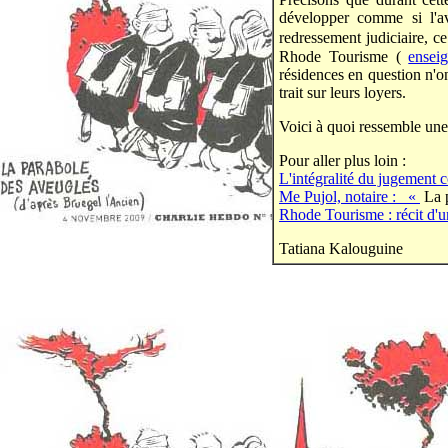
développer comme si l'av
redressement judiciaire, c
Rhode Tourisme (
ensei
résidences en question n'on
trait sur leurs loyers.
Voici à quoi ressemble une
Pour aller plus loin :
L'intégralité du jugement
Me Pujol, notaire :
«
La p
Rhode Tourisme : récit d'u
Tatiana Kalouguine