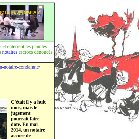
 et enterrent les plaintes
es
notaires
escrocs dénoncés
un-notaire-condamne/
C'était il y a huit
mois, mais le
jugement
pourrait faire
date. En mai
2014, un notaire
accusé de