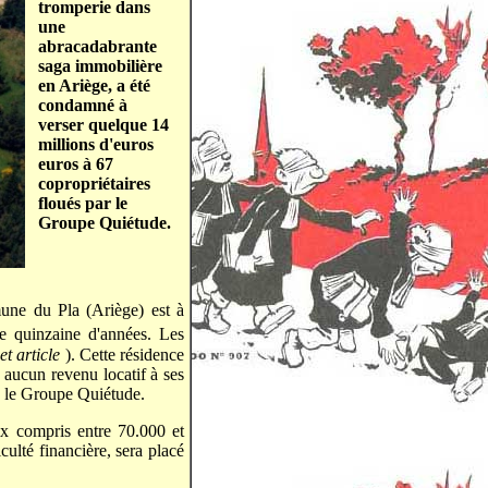
tromperie dans
une
abracadabrante
saga immobilière
en Ariège, a été
condamné à
verser quelque 14
millions d'euros
euros à 67
copropriétaires
floués par le
Groupe Quiétude.
une du Pla (Ariège) est à
e quinzaine d'années. Les
et article
). Cette résidence
é aucun revenu locatif à ses
r, le Groupe Quiétude.
ix compris entre 70.000 et
culté financière, sera placé