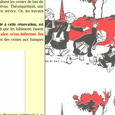
nent les ventes de lots du
révus. Théoriquement, une
en service. Or, les travaux
é à cette rénovation, est
i que les bâtiments étaient
taire n'en informe les
ant des ventes aux banques
financier continuait à se