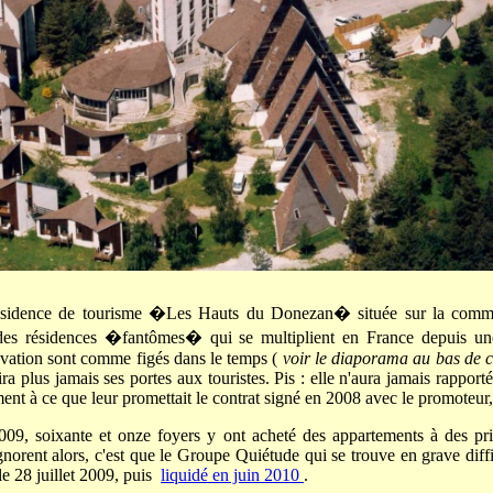
résidence de tourisme �Les Hauts du Donezan� située sur la comm
e des résidences �fantômes� qui se multiplient en France depuis un
ovation sont comme figés dans le temps (
voir le diaporama au bas de c
 plus jamais ses portes aux touristes. Pis : elle n'aura jamais rapport
ment à ce que leur promettait le contrat signé en 2008 avec le promoteu
009, soixante et onze foyers y ont acheté des appartements à des pr
norent alors, c'est que le Groupe Quiétude qui se trouve en grave diffi
le 28 juillet 2009, puis
liquidé en juin 2010
.