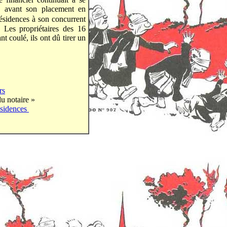
is avant son placement en
ésidences à son concurrent
. Les propriétaires des 16
t coulé, ils ont dû tirer un
rs
du notaire »
ésidences