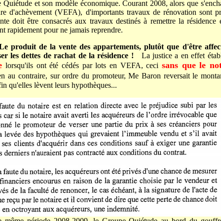
Quiétude et son modèle économique. Courant 2008, alors que s'enchaî
re d'achèvement (VEFA), d'importants travaux de rénovation sont p
nte doit être consacrés aux travaux destinés à remettre la résidence 
nt rapidement pour ne jamais reprendre.
Le produit de la vente des appartements, plutôt que d'être affect
r les dettes de rachat de la résidence !
La justice a en effet établ
e
sans que le no
lorsqu'ils ont été cédés par lots en VEFA, ceci
en au contraire, sur ordre du promoteur, Me Baron reversait le mont
in qu'elles lèvent leurs hypothèques...
te même période 2008-2009, le Groupe Quiétude au bord du gouffre 