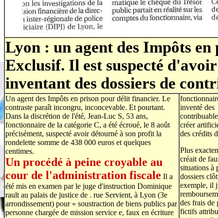
Lyon : un agent des Impôts en 
Exclusif. Il est suspecté d'avo
inventant des dossiers de cont
Un agent des Impôts en prison pour délit financier. Le
fonctionnair
contraste paraît incongru, inconcevable. Et pourtant.
inventé des
Dans la discrétion de l'été, Jean-Luc S, 53 ans,
contribuable
fonctionnaire de la catégorie C, a été écroué, le 8 août
créer artific
précisément, suspecté avoir détourné à son profit la
des crédits 
rondelette somme de 438 000 euros et quelques
Plus exactem
centimes.
créait de fau
Un procédé à peine croyable au
situations à 
cour de l'administration fiscale
Il a
dossiers clôt
exemple, il j
été mis en examen par le juge d'instruction Dominique
remboursem
rault au palais de justice de . rue Servient, à Lyon (3e
des frais de
arrondissement) pour « soustraction de biens publics par
fictifs attri
personne chargée de mission service e, faux en écriture