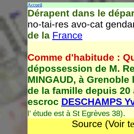
Accueil
Dérapent dans le dépa
no-tai-res avo-cat gend
de la
France
Comme d'habitude : Q
dépossession de M. R
MINGAUD, à Grenoble l
de la famille depuis 20
escroc
DESCHAMPS Yv
.
l' étude est à St Egrèves 38)
Source (Voir t