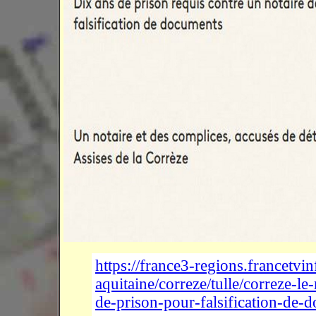
https://france3-regions.francetvin
aquitaine/correze/tulle/correze-l
de-prison-pour-falsification-de