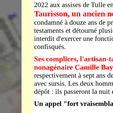
2022 aux assises de Tulle e
Taurisson, un ancien n
condamné à douze ans de pri
testaments et détourné plusi
interdit d'exercer une foncti
confisqués.
Ses complices, l'artisan-t
nonagénaire Camille Bay
respectivement à sept ans d
avec sursis. Les deux homm
dépôt : ils passeront la nuit
Un appel "fort vraisembl