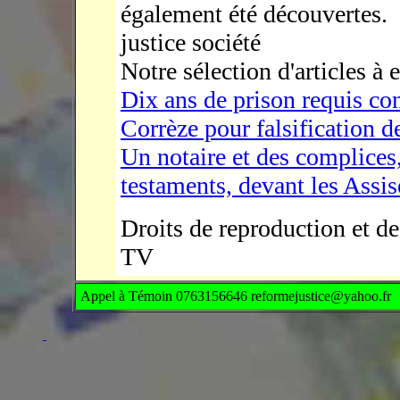
également été découvertes.
justice société
Notre sélection d'articles à
Dix ans de prison requis co
Cor
rèze pour falsification 
Un notaire et des complices
testaments, devant les Assis
Droits de reproduction et d
TV
Appel à Témoin 0763156646 reformejustice@yahoo.fr