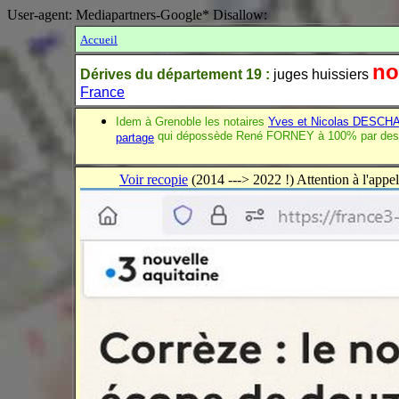
User-agent: Mediapartners-Google* Disallow:
Accueil
no
Dérives
du département 19 :
juges huissiers
France
Idem à Grenoble les notaires
Yves et Nicolas DESC
qui dépossède René FORNEY à 100% par de
partage
Voir recopie
(2014 ---> 2022 !) Attention à l'appel