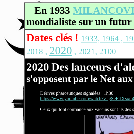
En 1933
MILANCOV
mondialiste sur un futur
Dates clés !
1933, 1964 , 19
2020
2018 ,
, 2021, 2100
2020
Des lanceurs d'ale
s'opposent par le Net au
Dérives pharceutiques signalées : 1h30
https://www.youtube.com/watch?v=gSeFfIXsx
Ceux qui font confiance aux vaccins sont-ils des 