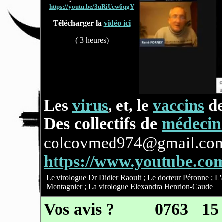
https://youtu.be/3uRiUcw6qgY
Télécharger la
vidéo ici
( 3 heures)
Les
virus
, et, le
vaccins
de
Des collectifs de
médecin
colcovmed974@gmail.co
https://www.youtube.c
Le virologue Dr Didier Raoult ; Le docteur Péronne ; L'a
Montagnier ; La virologue Elexandra Henrion-Caude
Vos avis ?
0763
15