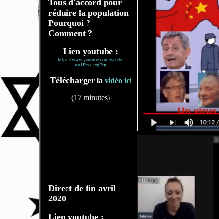
Tous d'accord pour
réduire la population
Pourquoi ?
Comment ?
Lien youtube :
https://www.youtube.com/watch?
v=1Rnq_icpEtg
Télécharge
r la
vidéo ici
(17 minutes)
Direct de fin avril
2020
Lien youtube :