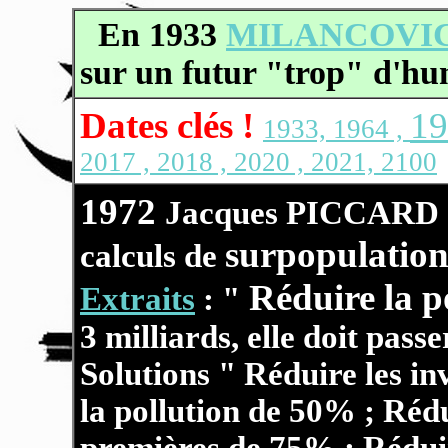
En 1933
MILANCOVI
sur un futur "trop" d'hu
Dates clés !
19
1933, 1964 ,
2017 , 2018 , 2020 , 2021, 2100
1972
Jacques PICCARD o
surpopulation
calculs de
Réduire la p
Extraits
: "
3 milliards, elle doit passe
Solutions " Réduire les i
la pollution de 50% ; Rédu