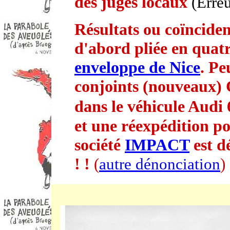
des juges locaux
(Erreu
Résultats ou coïnciden
d'abord pliée en quatr
enveloppe de Nice
. Pe
conjoints (nouveaux
dans le véhicule Aud
et une réexpédition pou
société
IMPACT
est d
! !
(
autre dénonciation
)