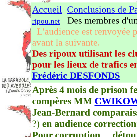
Accueil
Conclusions de Pa
Des membres d'u
ripou.net
L'audience est renvoyée 
avant la suivante.
Des ripoux utilisant les c
pour les lieux de trafics
Frédéric DESFONDS
Après 4 mois de prison fe
compères MM
CWIKOW
Jean-Bernard comparaiss
?)
en audience correction
Pour corruption ... déto