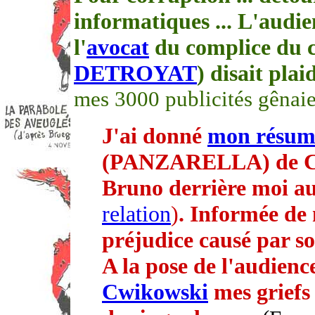
informatiques ... L'audie
l'
avocat
du complice du 
DETROYAT
) disait plai
mes 3000 publicités gênaie
J'ai donné
mon résum
(PANZARELLA) de
Bruno derrière moi a
relation
)
. Informée d
préjudice causé par so
A la pose de l'audienc
Cwikowski
mes griefs 