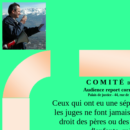
C O M I T É
D
Audience report corr
Palais de justice - 44, rue 
Ceux qui ont eu une sép
les juges ne font jamais
droit des pères ou des