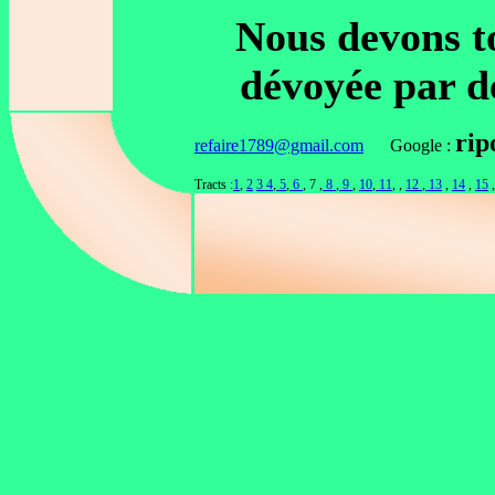
Nous devons to
dévoyée par d
ri
refaire1789@gmail.com
Google :
Tracts :
1
,
2
3
4
,
5
,
6
, 7 ,
8
,
9
,
10
,
11
, ,
12
,
13
,
14
,
15