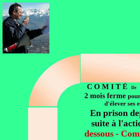
C O M I T É
De
2 mois ferme
pour
d'élever ses 
En prison dep
suite à l'act
dessous - Co