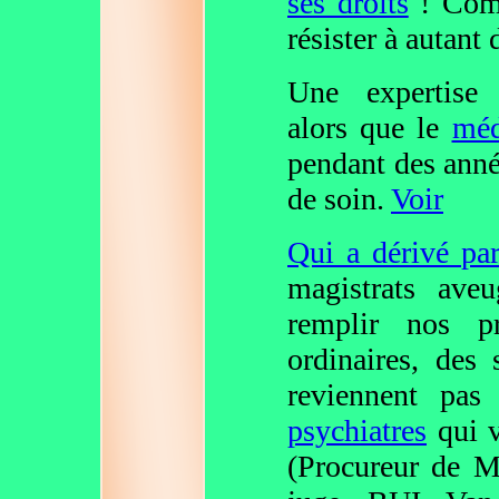
ses droits
! Comm
résister à autant
Une expertise 
alors que le
méd
pendant des année
de soin.
Voir
Qui a dérivé pa
magistrats aveu
remplir nos p
ordinaires, des
reviennent pas 
psychiatres
qui v
(Procureur de M