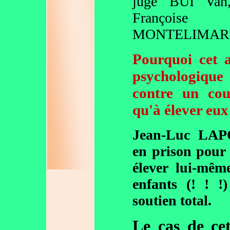
juge BUI Van
Françoise
MONTELIMAR
Pourquoi cet a
psychologique 
contre un co
qu'à élever eux
Jean-Luc LAP
en prison pour 
élever lui-mêm
enfants (! ! !
soutien total.
Le cas de cet