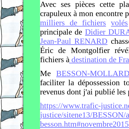
Avec ses pièces cette pla
crapuleux à mon encontre 
milliers de fichiers
volés
principale de
Didier DU
Jean-Paul RENARD
chassé
Éric de Montgolfier révé
fichiers à
destination de Fr
Me
BESSON-MOLLAR
faciliter la dépossession 
revenus dont j'ai publié les 
https://www.trafic-justice.ne
justice/sitene13/BESSON/a
besson.htm#novembre2015b