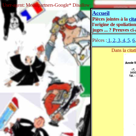
User-agent: Mediapartners-Google* Disallow:
Accueil
Pièces jointes à la
cit
l'origine de spoliatio
juges ... ? Preuves ci
Pièces :
1
,
2
,
3
,
4
,
5,
6
,
Dans la citat