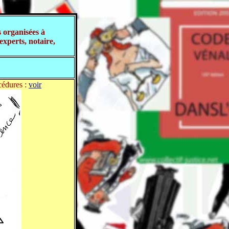
 organisées à
experts, notaire,
océdures :
voir