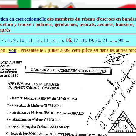
ation en correctionnelle
des membres du réseau d'escrocs en bandes
ns et on y trouve : policiers, gendarmes, avocats, avouées, huissiers, 
-après
16
7
,
8
,
9
,
10
,
11
,
12
,
13
,
14
,
15
,
,
17
,
18
,
19
,
20
,
21
, .....,
98
, ...
ion :
voir
- Présentée le 7 juillet 2009, cette pièce est dans les autres pr