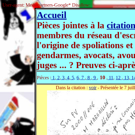
User-agent: Mediapartners-Google* Disallow:
Accueil
Pièces jointes à la
citatio
membres du réseau d'escr
l'origine de spoliations et
gendarmes, avocats, avoué
juges ... ? Preuves ci-apr
10
Pièces :
1
,
2
,
3
,
4
,
5,
6
,
7
,
8
,
9
,
,
11
,
12
,
13
,
1
Dans la citation :
voir
- Présentée le 7 juil