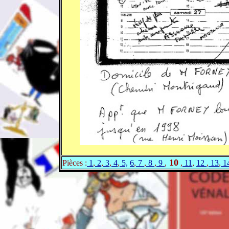
10
Pièces :
1
,
2
,
3
,
4
,
5,
6
,
7
,
8
,
9
,
,
11
,
12
,
13
,
1