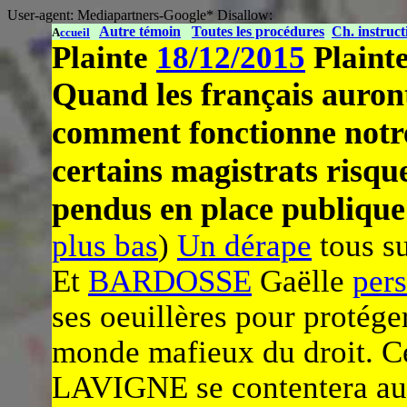
User-agent: Mediapartners-Google* Disallow:
Autre témoin
Toutes les procédures
Ch. instruct
A
ccueil
Plainte
18/12/2015
Plaint
Quand les
français auron
comment fonctionne notre
certains magistrats risque
pendus en place publique
plus bas
)
Un dérape
tous su
Et
BARDOSSE
Gaëlle
pers
ses oeuillères pour protége
monde mafieux du droit. C
LAVIGNE se contentera au