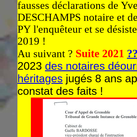
fausses déclarations de Yv
DESCHAMPS notaire et de
PY l'enquêteur et se désiste
2019 !
Suite 2021
?
Au suivant ?
2023
des notaires déour
héritages
jugés 8 ans ap
constat des faits !