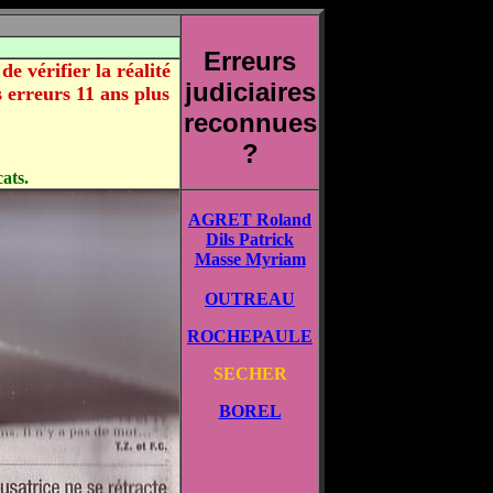
Erreurs
e vérifier la réalité
judiciaires
 erreurs 11 ans plus
reconnues
?
ats.
AGRET Roland
Dils Patrick
Masse Myriam
OUTREAU
ROCHEPAULE
SECHER
BOREL