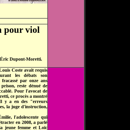
 pour viol
t Éric Dupont-Moretti.
-Louis Coste avait requis
durant les débats son
 fracassé par onze ans
n prison, reste dénué de
accablé. Pour l'avocat de
etti, ce procès a montré
 Il y a en des "erreurs
, la juge d'instruction,
milie, l'adolescente qui
étracter en 2008, a parlé
la jeune femme et Loïc