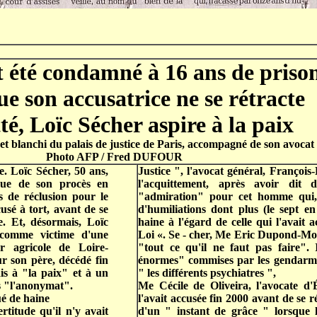
 été condamné à 16 ans de prison
e son accusatrice ne se rétracte
té, Loïc Sécher aspire à la paix
re et blanchi du palais de justice de Paris, accompagné de son avoca
Photo AFP / Fred DUFOUR
e. Loïc Sécher, 50 ans,
Justice ", l'avocat général, François
ssue de son procès en
l'acquittement, après avoir dit 
 de réclusion pour le
"admiration" pour cet homme qui,
cusé à tort, avant de se
d'humiliations dont plus (le sept e
ée. Et, désormais, Loïc
haine à l'égard de celle qui l'avait 
u comme victime d'une
Loi «. Se - cher, Me Eric Dupond-Mor
er agricole de Loire-
"tout ce qu'il ne faut pas faire".
r son père, décédé fin
énormes" commises par les gendarmes
is à "la paix" et à un
" les différents psychiatres ",
s "l'anonymat".
Me Cécile de Oliveira, l'avocate d'É
é de haine
l'avait accusée fin 2000 avant de se r
rtitude qu'il n'y avait
d'un " instant de grâce " lorsque 