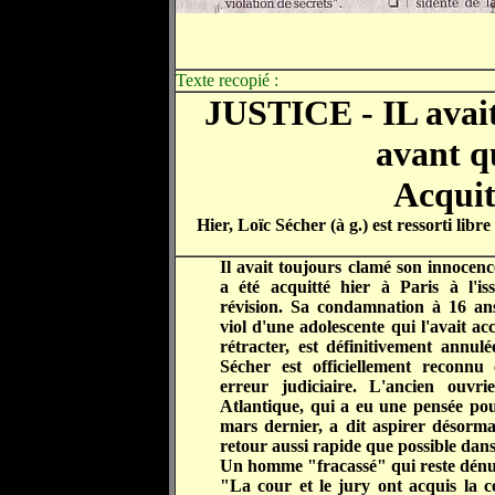
Texte recopié :
JUSTICE - IL avait
avant qu
Acquit
Hier, Loïc Sécher (à g.) est ressorti lib
Il avait toujours clamé son innocenc
a été acquitté hier à Paris à l'i
révision. Sa condamnation à 16 ans
viol d'une adolescente qui l'avait ac
rétracter, est définitivement annul
Sécher est officiellement reconn
erreur judiciaire. L'ancien ouvri
Atlantique, qui a eu une pensée pou
mars dernier, a dit aspirer désorma
retour aussi rapide que possible dan
Un homme "fracassé" qui reste dénu
"La cour et le jury ont acquis la ce