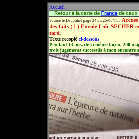
Accueil
Retour à la carte de
France
de ceux 
Accusé d
Source le Dauphiné page 34 du 25/06/11 :
des faits ( ! ) Envoie Loïc SECHER e
tard.
Texte recopié
ci-dessous
Pendant 13 ans, de la même façon, 200 magi
trois jugements successifs à mon encontre s