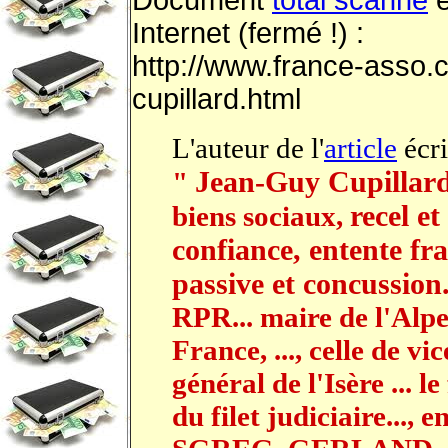
Document
total scanné
e
Internet (fermé !) :
http://www.france-asso.
cupillard.html
L'auteur de l'
article
écri
Jean-Guy Cupillar
"
recel e
biens sociaux,
confiance, entente fr
passive et concussion
RPR... maire de l'Alpe
France, ..., celle de vi
général de l'Isère ... l
du filet judiciaire..., e