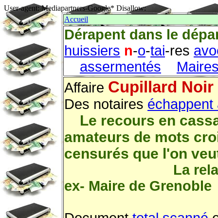
User-agent: Mediapartners-Google* Disallow:
Accueil
Dérapent dans le dépa
huissiers
n
-
o
-
tai
-res
avo
assermentés
Maire
Cupillard Noir 
Affaire
Des notaires
échappent à
Le recours en cassa
amateurs de mots cro
censurés que l'on veu
La rela
ex- Maire de Grenoble