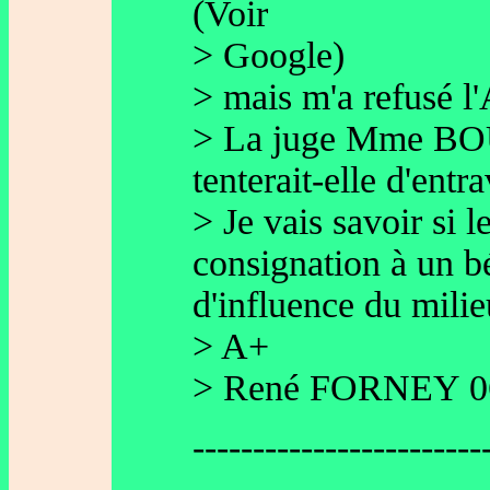
(Voir
> Google)
> mais m'a refusé l'
> La juge Mme BOU
tenterait-elle d'entr
> Je vais savoir si 
consignation à un b
d'influence du milieu
> A+
> René FORNEY 061
------------------------