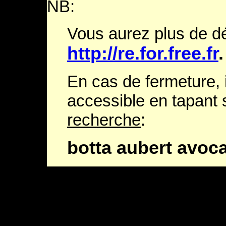
NB:
Vous aurez plus de dét
http://re.for.free.fr
.
En cas de fermeture, 
accessible en tapant
recherche
:
botta aubert avoc