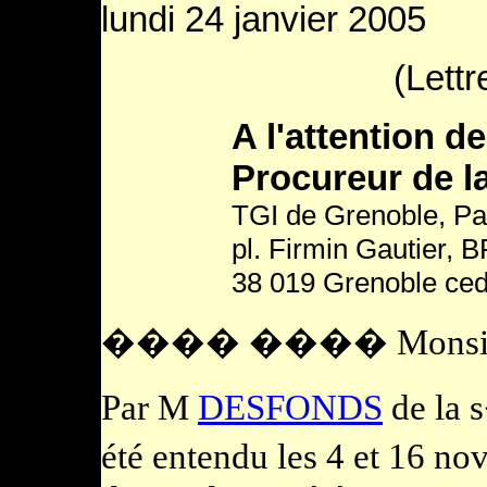
lundi 24 janvier 2005
(Lettr
A l'attention 
Procureur de l
TGI de Grenoble, Pal
pl. Firmin Gautier, 
38 019 Grenoble ced
Monsi
���� ����
Par M
DESFONDS
de la s
été entendu les 4 et 16 n