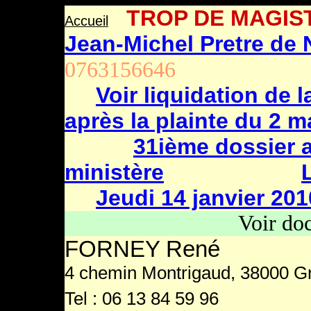
TROP DE MAGIST
Accueil
Jean-Michel Pretre de 
0763156646
Voir liquidation de 
après la plainte du 2 ma
31ième dossier 
ministère
Jeudi 14 janvier 201
Voir do
FORNEY René
4 chemin Montrigaud, 38000 G
Tel : 06 13 84 59 96