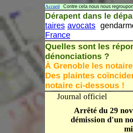
Accueil
Contre cela nous nous regroupon
Dérapent dans le dépa
taires
avocats
gendarme
France
Quelles sont les répo
dénonciations ?
À Grenoble les notair
Des plaintes coïncide
notaire ci-dessous !
Journal officiel
Arrêté du 29 nov
démission d'un not
mi