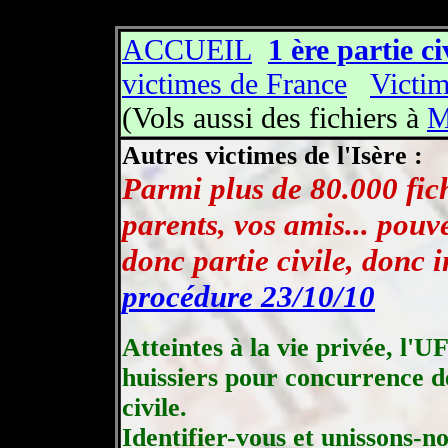
User-agent: Mediapartners-Google* Disallow:
ACCUEIL
1 ère partie ci
victimes de France
Victi
(Vols aussi des fichiers à
M
Autres victimes de l'Isère :
Parmi plus de 80.000 fich
parents, vos amis... pouve
donc partie civile, donc 
procédure 23/10/10
Atteintes à la vie privée, l'
huissiers pour concurrence dé
civile.
Identifier-vous et unissons-no