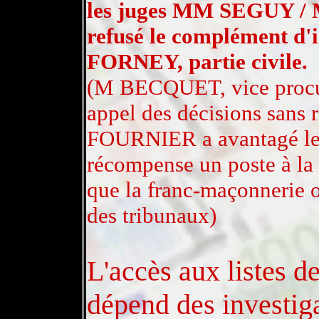
les juges MM SEGUY 
refusé le complément d
FORNEY, partie civile.
(M BECQUET, vice procu
appel des décisions sans 
FOURNIER a avantagé les 
récompense un poste à la 
que la franc-maçonnerie o
des tribunaux)
L'accès aux listes d
dépend des investiga