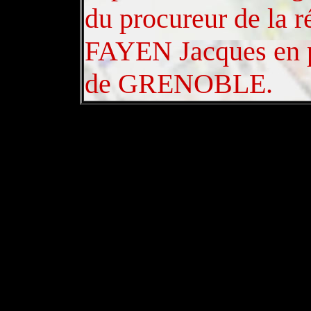
du procureur de la r
FAYEN Jacques en po
de GRENOBLE.