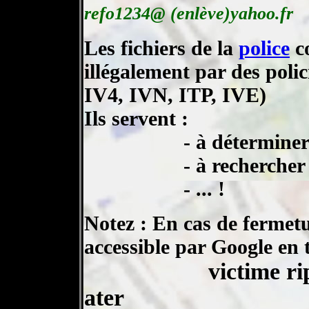
refo1234@ (enlève)yahoo.fr
Les fichiers de la
police
co
illégalement par des polic
IV4, IVN, ITP, IVE)
Ils servent :
- à déterminer le pa
- à rechercher les 
- ... !
Notez : En cas de fermetu
accessible par Google en 
victime ripou
ater