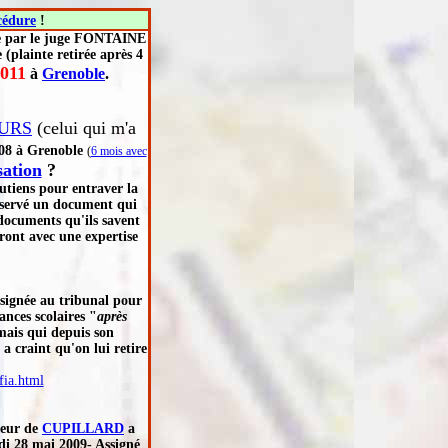
cédure
!
le par le juge FONTAINE
(plainte retirée après 4
2011
à
Grenoble
.
URS
(celui qui m'a
1/08 à Grenoble
(
6 mois avec
sation
?
outiens pour entraver la
nservé un document qui
documents qu'ils savent
ont avec une expertise
ssignée au tribunal pour
ances scolaires "
après
mais qui depuis son
a craint qu'on lui retire
fia.html
seur de
CUPILLARD
a
udi 28 mai 2009-
Assigné