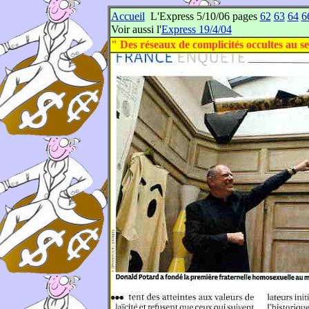
Accueil
L'Express 5/10/06 pages
62
63
64
6
Voir aussi l'
Express 19/4/04
" Des réseaux de complicités occultes au se