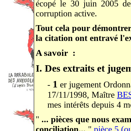
écopé le 30 juin 2005 d
corruption active.
Tout cela pour démontrer
la citation ont entravé l'e
A savoir :
I. Des extraits et juge
1
-
er jugement Ordonn
17/11/1998, Maître
BE
mes intérêts depuis 4 moi
"
... pièces que nous exam
conciliation...
"
pièce 5 (o