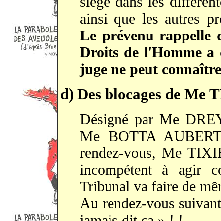
siège dans les différen
ainsi que les autres p
Le prévenu rappelle 
Droits de l'Homme a d
juge ne peut connaître
d) Des blocages de Me
Désigné par Me DREYF
Me BOTTA AUBERT, l
rendez-vous, Me TIXIE
incompétent à agir c
Tribunal va faire de mê
Au rendez-vous suivant,
jamais dit ça » ! !