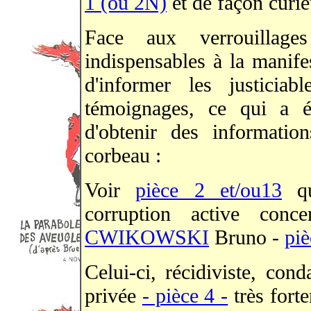
1 (ou 2N)
et de façon curie
Face aux verrouillages
indispensables à la manifes
d'informer les justicia
témoignages, ce qui a é
d'obtenir des informatio
corbeau :
Voir
pièce 2 et/ou13
qu
corruption active conc
CWIKOWSKI
Bruno -
piè
Celui-ci, récidiviste, con
privée
- pièce 4 -
très fort