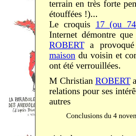
terrain en très forte p
étouffées !)...
Le croquis
17 (ou 7
Internet démontre que
ROBERT
a provoqué 
maison
du voisin et co
ont été verrouillées.
M Christian
ROBERT
a
relations pour ses inté
autres
Conclusions du 4 novemb