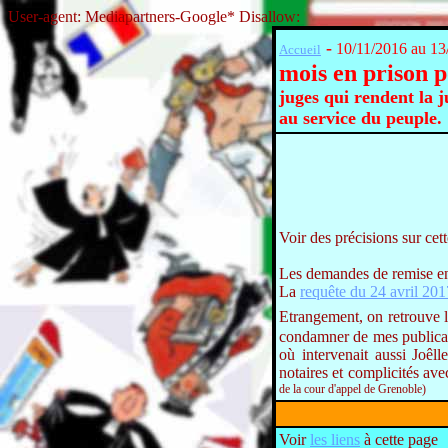
User-agent: Mediapartners-Google* Disallow:
-
10/11/2016 au 13
Accueil
mois en prison 
juges qui rendent la j
au service du peuple.
Voir des précisions sur ce
Les demandes de remise en 
La
requête du 24 avril 201
Etrangement, on retrouve 
condamner de mes publicati
où intervenait aussi Jo
notaires et complicités ave
de la cour d'appel de Grenoble)
Voir
les liens
à cette page