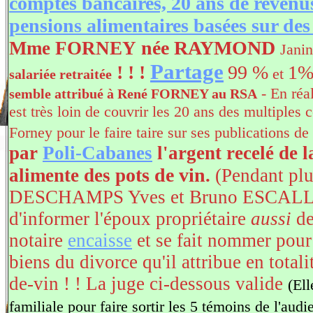
comptes bancaires, 20 ans de revenus 
pensions alimentaires basées sur de
née RAYMOND
Mme FORNEY
Janin
Partage
! ! !
99 %
1
et
salariée retraitée
- En réal
semble attribué à René FORNEY au RSA
est très loin de couvrir les 20 ans des multiple
Forney pour le faire taire sur ses publications de 
par
Poli-Cabanes
l'argent recelé de
ots de vin
alimente des p
.
(Pendant plu
DESCHAMPS Yves et Bruno ESCALLI
d'informer l'époux propriétaire
aussi
des
notaire
encaisse
et se fait nommer pour 
biens du divorce qu'il attribue en totalit
de-vin ! ! La juge ci-dessous valide
(Ell
familiale pour faire sortir les 5 témoins de l'aud