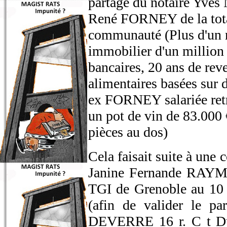
partage du notaire Yv
René FORNEY de la total
communauté (Plus d'un m
immobilier d'un million 
bancaires, 20 ans de rev
alimentaires basées su
ex FORNEY salariée retra
un pot de vin de 83.000 
pièces au dos)
Cela faisait suite à une
Janine Fernande RAYMO
TGI de Grenoble au 10 j
(afin de valider le p
DEVERRE 16 r. C t Du