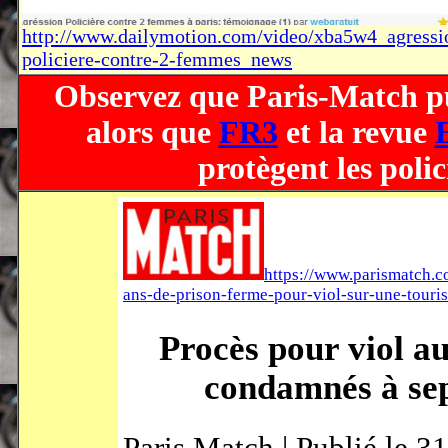
http://www.dailymotion.com/video/xba5w4_agressi
policiere-contre-2-femmes_news
Observez que Paris-Match pub
alors que
FR3
et la revue
protègent les poli
https://www.parismatch.c
ans-de-prison-ferme-pour-viol-sur-une-touri
Procès pour viol au
condamnés à sep