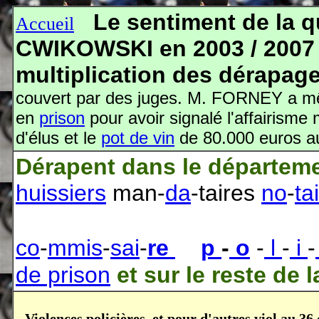
Le sentiment de la 
Accueil
CWIKOWSKI en 2003 / 2007 
multiplication des dérapag
couvert par des juges. M. FORNEY a 
en
prison
pour avoir signalé l'affairisme
d'élus et le
pot de vin
de 80.000 euros 
Dérapent
dans le départem
huissiers
man-
da
-taires
no
-
tai
co
-
mmis
-
sai
-
re
p
-
o
-
l
-
i
-
de prison
et
sur le reste de l
Violences policières, et pour d'autres viol au 36